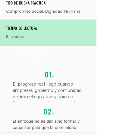
TIPO DE BUENA PRÁCTICA
Compromiso Social, Dignidad Humana
TIEMPO DE LECTURA
8 minutos
3 IDEAS CLAVE
01.
El progreso real llegó cuando
empresas, gobierno y comunidad
dejaron el ego atrás y unieron
fuerzas por un mismo propósito.
02.
El enfoque no es dar, sino formar y
capacitar para que la comunidad
construya su propio desarrollo.